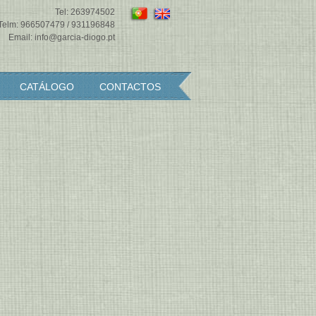
Tel:
263974502
Telm:
966507479
/
931196848
Email:
info@garcia-diogo.pt
CATÁLOGO
CONTACTOS