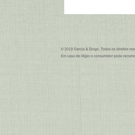
© 2019 Garcia & Diogo, Todos os direitos res
Em caso de litígio o consumidor pode recorr