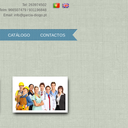
Tel:
263974502
Telm:
966507479
/
931196848
Email:
info@garcia-diogo.pt
CATÁLOGO
CONTACTOS