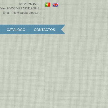
Tel:
263974502
Telm:
966507479
/
931196848
Email:
info@garcia-diogo.pt
CATÁLOGO
CONTACTOS