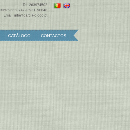
Tel:
263974502
Telm:
966507479
/
931196848
Email:
info@garcia-diogo.pt
CATÁLOGO
CONTACTOS